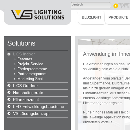
deutsch
BLU2LIGHT
PRODUKTE
Solutions
Anwendung im Inne
LiCS Indoor
Features
Projekt-Service
Die Anforderungen an das Li
Förderprogramme
so vielfältig sein wie die Nu
Partnerprogramm
Angefangen vom privaten Be
Marketing Spot
und Supermärkte, Büroräume 
LiCS Outdoor
bis hin zu großen Anlagen wi
Haushaltsgeräte
Einkaufszentren. Aus dieser 
ebenso vielfältige Anforderu
Pflanzenzucht
Lichtmanagementsystem.
LED-Entwicklungsbausteine
Nur ein hohes Maß an Flexibi
VS Lösungskonzept
die jeweilige Applikation bri
erwarteten Vorteile.