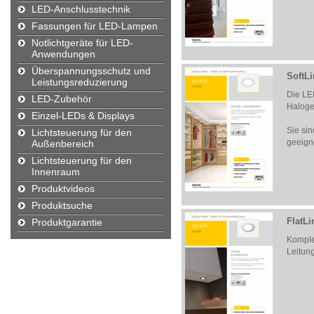
LED-Anschlusstechnik
Fassungen für LED-Lampen
Notlichtgeräte für LED-
Anwendungen
Überspannungsschutz und
SoftLi
Leistungsreduzierung
Die LED
LED-Zubehör
Haloge
Einzel-LEDs & Displays
Sie si
Lichtsteuerung für den
geeign
Außenbereich
Lichtsteuerung für den
Innenraum
Produktvideos
Produktsuche
FlatLi
Produktgarantie
Komplet
Leitun