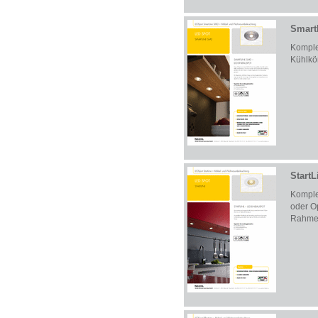
Smart
Komplet
Kühlkö
StartL
Komple
oder Op
Rahm