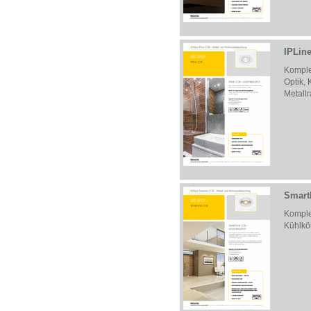
IPLin
Komple
Optik, 
Metall
Smart
Komplet
Kühlkö