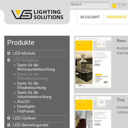
deutsch
BLU2LIGHT
PRODUKTE
Produkte
Revo
Komple
LED-Module
Rahm
LED-Solutions
Spots für die
Wohnraumbeleuchtung
Spots für die
Möbelbeleuchtung
Spots für die
Shopbeleuchtung
Spots für die
Industriebeleuchtung
Tiny
AluLED
Downlights
Komplet
FlatPanels
Leitun
LED-Optiken
LED-Betriebsgeräte