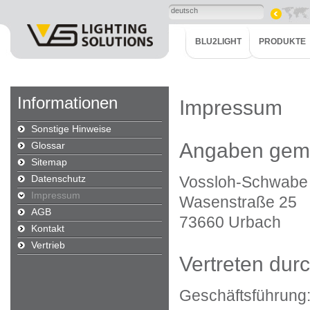
deutsch
BLU2LIGHT
PRODUKTE
Informationen
Impressum
Sonstige Hinweise
Angaben gem
Glossar
Sitemap
Datenschutz
Vossloh-Schwabe
Impressum
Wasenstraße 25
AGB
73660 Urbach
Kontakt
Vertrieb
Vertreten durc
Geschäftsführung: