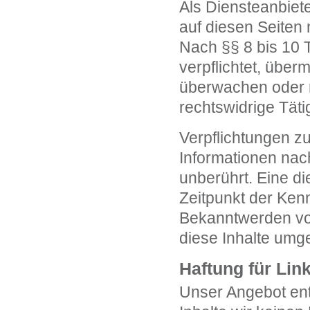
Als Diensteanbiet
auf diesen Seiten
Nach §§ 8 bis 10 T
verpflichtet, über
überwachen oder n
rechtswidrige Täti
Verpflichtungen z
Informationen nac
unberührt. Eine di
Zeitpunkt der Ken
Bekanntwerden vo
diese Inhalte umg
Haftung für Lin
Unser Angebot enth