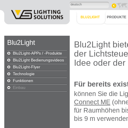
deutsch
BLU2LIGHT
PRODUKTE
Blu2Light
Blu2Light bie
der Lichtsteue
Blu2Light-APPs / -Produkte
Blu2Light Bedienungsvideos
Idee oder der
Blu2Light-Flyer
Technologie
Funktionen
Für bereits exi
Einbau
können Sie die Li
Connect ME
(ohne
für Raumhöhen bi
bis 9 m verwende